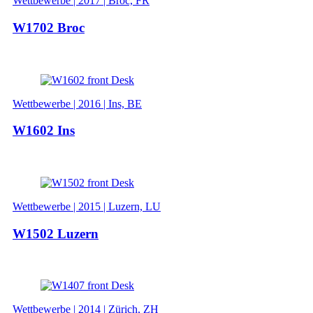
Wettbewerbe | 2017 | Broc, FR
W1702 Broc
Wettbewerbe | 2016 | Ins, BE
W1602 Ins
Wettbewerbe | 2015 | Luzern, LU
W1502 Luzern
Wettbewerbe | 2014 | Zürich, ZH