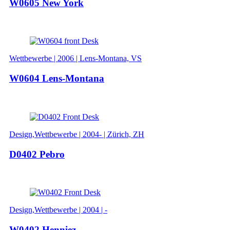
W0605 New York
Wettbewerbe | 2006 | Lens-Montana, VS
W0604 Lens-Montana
Design,Wettbewerbe | 2004- | Zürich, ZH
D0402 Pebro
Design,Wettbewerbe | 2004 | -
W0402 Henniez