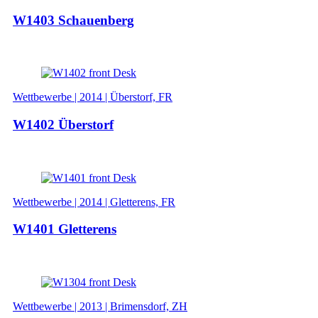
W1403 Schauenberg
Wettbewerbe | 2014 | Überstorf, FR
W1402 Überstorf
Wettbewerbe | 2014 | Gletterens, FR
W1401 Gletterens
Wettbewerbe | 2013 | Brimensdorf, ZH