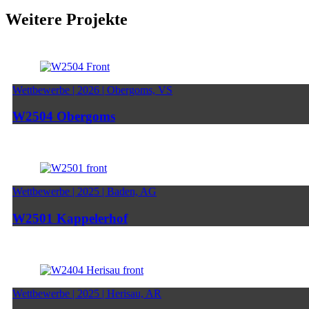
Weitere Projekte
Wettbewerbe | 2026 | Obergoms, VS
W2504 Obergoms
Wettbewerbe | 2025 | Baden, AG
W2501 Kappelerhof
Wettbewerbe | 2025 | Herisau, AR